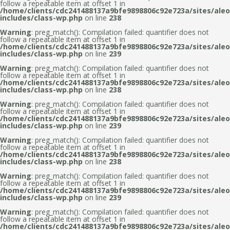
follow a repeatable item at offset 1 in
/home/clients/cdc241488137a9bfe9898806c92e723a/sites/aleo
includes/class-wp.php
on line
238
Warning
: preg_match(): Compilation failed: quantifier does not
follow a repeatable item at offset 1 in
/home/clients/cdc241488137a9bfe9898806c92e723a/sites/aleo
includes/class-wp.php
on line
239
Warning
: preg_match(): Compilation failed: quantifier does not
follow a repeatable item at offset 1 in
/home/clients/cdc241488137a9bfe9898806c92e723a/sites/aleo
includes/class-wp.php
on line
238
Warning
: preg_match(): Compilation failed: quantifier does not
follow a repeatable item at offset 1 in
/home/clients/cdc241488137a9bfe9898806c92e723a/sites/aleo
includes/class-wp.php
on line
239
Warning
: preg_match(): Compilation failed: quantifier does not
follow a repeatable item at offset 1 in
/home/clients/cdc241488137a9bfe9898806c92e723a/sites/aleo
includes/class-wp.php
on line
238
Warning
: preg_match(): Compilation failed: quantifier does not
follow a repeatable item at offset 1 in
/home/clients/cdc241488137a9bfe9898806c92e723a/sites/aleo
includes/class-wp.php
on line
239
Warning
: preg_match(): Compilation failed: quantifier does not
follow a repeatable item at offset 1 in
/home/clients/cdc241488137a9bfe9898806c92e723a/sites/aleo