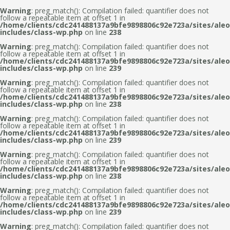
Warning
: preg_match(): Compilation failed: quantifier does not
follow a repeatable item at offset 1 in
/home/clients/cdc241488137a9bfe9898806c92e723a/sites/aleo
includes/class-wp.php
on line
238
Warning
: preg_match(): Compilation failed: quantifier does not
follow a repeatable item at offset 1 in
/home/clients/cdc241488137a9bfe9898806c92e723a/sites/aleo
includes/class-wp.php
on line
239
Warning
: preg_match(): Compilation failed: quantifier does not
follow a repeatable item at offset 1 in
/home/clients/cdc241488137a9bfe9898806c92e723a/sites/aleo
includes/class-wp.php
on line
238
Warning
: preg_match(): Compilation failed: quantifier does not
follow a repeatable item at offset 1 in
/home/clients/cdc241488137a9bfe9898806c92e723a/sites/aleo
includes/class-wp.php
on line
239
Warning
: preg_match(): Compilation failed: quantifier does not
follow a repeatable item at offset 1 in
/home/clients/cdc241488137a9bfe9898806c92e723a/sites/aleo
includes/class-wp.php
on line
238
Warning
: preg_match(): Compilation failed: quantifier does not
follow a repeatable item at offset 1 in
/home/clients/cdc241488137a9bfe9898806c92e723a/sites/aleo
includes/class-wp.php
on line
239
Warning
: preg_match(): Compilation failed: quantifier does not